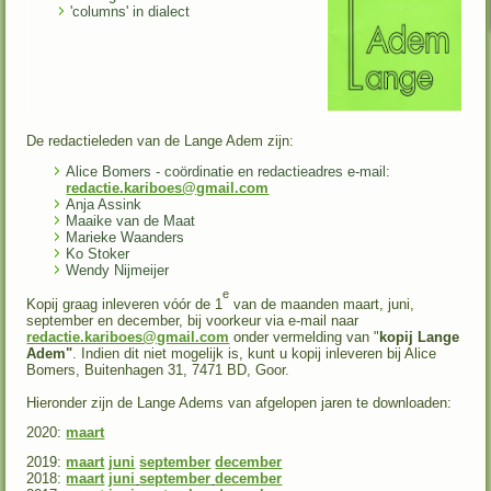
'columns' in dialect
De redactieleden van de Lange Adem zijn:
Alice Bomers - coördinatie en redactieadres e-mail:
redactie.kariboes@gmail.com
Anja Assink
Maaike van de Maat
Marieke Waanders
Ko Stoker
Wendy Nijmeijer
e
Kopij graag inleveren vóór de 1
van de maanden maart, juni,
september en december, bij voorkeur via e-mail naar
redactie.kariboes@gmail.com
onder vermelding van "
kopij Lange
Adem"
. Indien dit niet mogelijk is, kunt u kopij inleveren bij Alice
Bomers, Buitenhagen 31, 7471 BD, Goor.
Hieronder zijn de Lange Adems van afgelopen jaren te downloaden:
2020:
maart
2019:
maart
juni
september
december
2018:
maart
juni
september
december